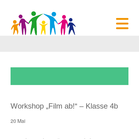
Hartmann-Baumann-Schule Hockenheim Tel. 06205 21 33 00
|
info@sv.hartmann-baumann-schule.de
Workshop „Film ab!“ – Klasse 4b
Sie sind hier:
Startseite
/
Veranstaltungen
/
Workshop „Film ab!“ – Klasse 4b
Diese Veranstaltung hat bereits stattgefunden.
Workshop „Film ab!“ – Klasse 4b
20 Mai